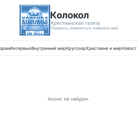
Колокол
Христианская газета
Поверить, измениться, изменить мир
ории
Интервью
Внутренний мир
Кругозор
Христиане и мир
Новост
Анонс не найден.