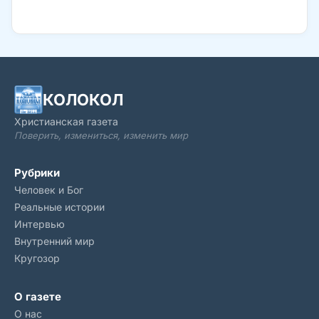
фэнтези… только основанное на реальных событиях.
Персонажи не выдуманы, совпадения не случайны. И никакое
кино не сравнится по остроте сюжета с реальной жизнью…
особенно когда это жизнь с Богом!
КОЛОКОЛ
Христианская газета
Поверить, измениться, изменить мир
Рубрики
Человек и Бог
Реальные истории
Интервью
Внутренний мир
Кругозор
О газете
О нас