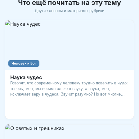
Что ещё почитать на эту тему
Другие анонсы и материалы рубрики
Человек и Бог
Наука чудес
Говорят, что современному человеку трудно поверить в чудо:
теперь, мол, мы верим только в науку, а наука, мол,
исключает веру в чудеса. Звучит разумно? Но вот многие
ученые мирового уровня, нобелевские лауреаты (а 65,4% из
них – христиане, люди, верующие в Бога) не согласились бы
с таким мнением. Потому что…