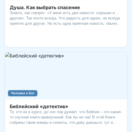
Душа. Как выбрать спасение
Знаете, как говорят: «У меня есть две новости: хорошая и…
другая». Так почти всегда. Что радость для одних, не всегда
приятно для других. Но есть одна приятная новость: обычно
мы сами выбираем, на какой стороне оказаться. Слово
«Евангелие» в переводе с греческого – «хорошая новость».
Есть ли у нее другая сторона?
Человек и Бог
Библейский «детектив»
Те, кто не в курсе, до сих пор думает, что Библия – это какая-
то скучная книга нравоучений. Как бы не так! В этой Книге
собраны такие жанры и сюжеты, что диву даешься: тут и
боевик, и комедия, и романтика, и триллер, и словно бы