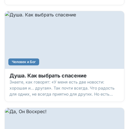
вопросах. Когда нам нужна была помощь, Бог всегда
подавал руку, подставлял Свое Отцовское плечо –
через людей, через обстоятельства, через нужные
идеи в нужный момент. И мы очень благодарны Ему
за то, что Он не только на небе… Он еще и здесь, на
земле, – с нами!
Человек и Бог
Душа. Как выбрать спасение
Знаете, как говорят: «У меня есть две новости:
хорошая и… другая». Так почти всегда. Что радость
для одних, не всегда приятно для других. Но есть
одна приятная новость: обычно мы сами выбираем, на
какой стороне оказаться. Слово «Евангелие» в
переводе с греческого – «хорошая новость». Есть ли у
нее другая сторона?