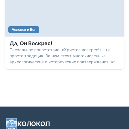
Человек и Бог
Да, Он Воскрес!
Пасхальное приветствие: «Христос воскрес!» – не
просто традиция. За ним стоят многочисленные
археологические и исторические подтверждения, что
Иисус Христос – реальная Личность. Его воскресение
подкреплено свидетельствами сотен очевидцев,
документами историков… а еще тем, что после
Христа начались большие перемены: возникновение
новой, христианской цивилизации, «наша эра». И есть
«улики», подтверждающие, что эта история – правда.
Хотите узнать о них?
КОЛОКОЛ