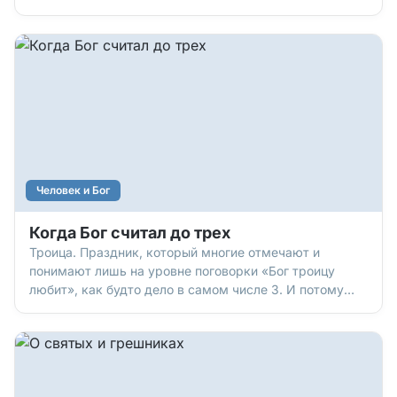
диву даешься: тут и боевик, и комедия, и романтика,
и триллер, и словно бы фэнтези… только основанное
на реальных событиях. Персонажи не выдуманы,
совпадения не случайны. И никакое кино не сравнится
по остроте сюжета с реальной жизнью… особенно
когда это жизнь с Богом!
Человек и Бог
Когда Бог считал до трех
Троица. Праздник, который многие отмечают и
понимают лишь на уровне поговорки «Бог троицу
любит», как будто дело в самом числе 3. И потому
праздник Троицы кажется прямо-таки
математическим. Но это, конечно, не так. А как?