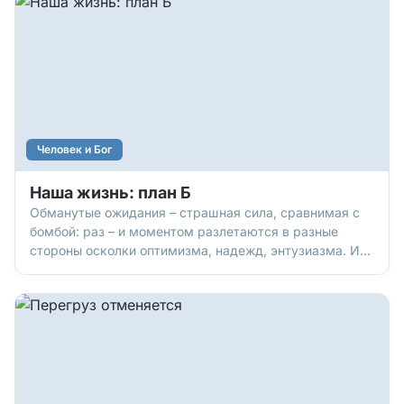
Человек и Бог
Наша жизнь: план Б
Обманутые ожидания – страшная сила, сравнимая с
бомбой: раз – и моментом разлетаются в разные
стороны осколки оптимизма, надежд, энтузиазма. И
уже ничто не радует. Ничего не хочется. Как
выбраться из этой «глубокой заморозки»
разочарования? Вспомнить, что есть «фактор Бога»,
который может все изменить.