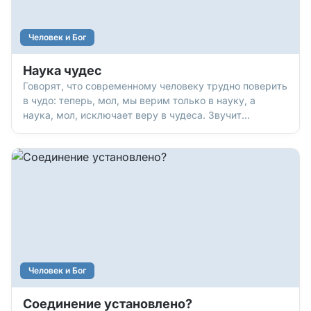
Человек и Бог
Наука чудес
Говорят, что современному человеку трудно поверить
в чудо: теперь, мол, мы верим только в науку, а
наука, мол, исключает веру в чудеса. Звучит
разумно? Но вот многие ученые мирового уровня,
нобелевские лауреаты (а 65,4% из них – христиане,
люди, верующие в Бога) не согласились бы с таким
мнением. Потому что…
Человек и Бог
Соединение установлено?