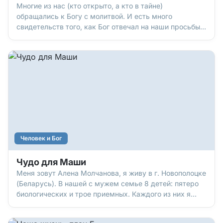
Многие из нас (кто открыто, а кто в тайне)
обращались к Богу с молитвой. И есть много
свидетельств того, как Бог отвечал на наши просьбы.
Но бывают времена, когда кажется, что Он не
отвечает. Почему? Он не слышит? Не хочет помочь?
Лучше знать, чем сомневаться. Давайте посмотрим
на факты, которые известны людям с древних
времен. А также на примеры людей, о чьих судьбах
рассказывает Библия. Это поможет понять, почему
Божьи ответы могут задерживаться… и можно ли что-
то сделать, чтобы они пришли быстрее.
Человек и Бог
Чудо для Маши
Меня зовут Алена Молчанова, я живу в г. Новополоцке
(Беларусь). В нашей с мужем семье 8 детей: пятеро
биологических и трое приемных. Каждого из них я
люблю, каждому стараюсь помочь, как могу… но
иногда наших родительских сил не хватает.