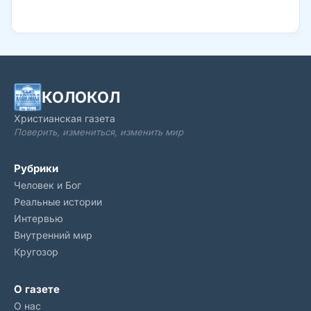
Лучше знать, чем сомневаться. Давайте посмотрим на
факты, которые известны людям с древних времен. А также
на примеры людей, о чьих судьбах рассказывает Библия. Это
поможет понять, почему Божьи ответы могут
задерживаться… и можно ли что-то сделать, чтобы они
пришли быстрее.
КОЛОКОЛ
Христианская газета
Поверить, измениться, изменить мир
Рубрики
Человек и Бог
Реальные истории
Интервью
Внутренний мир
Кругозор
О газете
О нас