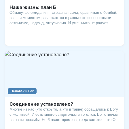
Наша жизнь: план Б
Обманутые ожидания – страшная сила, сравнимая с бомбой:
раз – и моментом разлетаются в разные стороны осколки
оптимизма, надежд, энтузиазма. И уже ничто не радует.
Ничего не хочется. Как выбраться из этой «глубокой
заморозки» разочарования? Вспомнить, что есть «фактор
Бога», который может все изменить.
Человек и Бог
Соединение установлено?
Многие из нас (кто открыто, а кто в тайне) обращались к Богу
с молитвой. И есть много свидетельств того, как Бог отвечал
на наши просьбы. Но бывают времена, когда кажется, что Он
не отвечает. Почему? Он не слышит? Не хочет помочь?