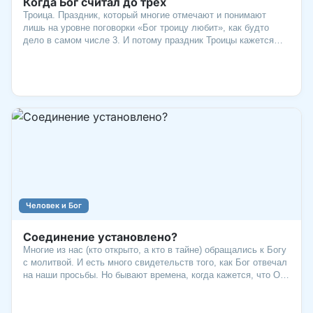
Когда Бог считал до трех
Троица. Праздник, который многие отмечают и понимают
лишь на уровне поговорки «Бог троицу любит», как будто
дело в самом числе 3. И потому праздник Троицы кажется
прямо-таки математическим. Но это, конечно, не так. А как?
Человек и Бог
Соединение установлено?
Многие из нас (кто открыто, а кто в тайне) обращались к Богу
с молитвой. И есть много свидетельств того, как Бог отвечал
на наши просьбы. Но бывают времена, когда кажется, что Он
не отвечает. Почему? Он не слышит? Не хочет помочь?
Лучше знать, чем сомневаться. Давайте посмотрим на
факты, которые известны людям с древних времен. А также