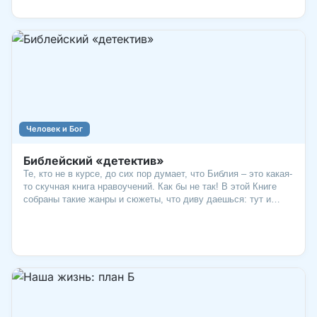
на примеры людей, о чьих судьбах рассказывает Библия. Это
поможет понять, почему Божьи ответы могут
задерживаться… и можно ли что-то сделать, чтобы они
пришли быстрее.
Человек и Бог
Библейский «детектив»
Те, кто не в курсе, до сих пор думает, что Библия – это какая-
то скучная книга нравоучений. Как бы не так! В этой Книге
собраны такие жанры и сюжеты, что диву даешься: тут и
боевик, и комедия, и романтика, и триллер, и словно бы
фэнтези… только основанное на реальных событиях.
Персонажи не выдуманы, совпадения не случайны. И никакое
кино не сравнится по остроте сюжета с реальной жизнью…
особенно когда это жизнь с Богом!