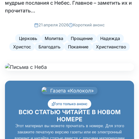
мудрые послания с Небес. Главное – заметить их и
прочитать…
21 апреля 2026
Короткий анонс
Церковь
Молитва
Прощение
Надежда
Христос
Благодать
Покаяние
Христианство
это только анонс
ВСЮ СТАТЬЮ ЧИТАЙТЕ В НОВОМ
НОМЕРЕ
Этот материал вы можете прочитать в номере. Для этого
закажите печатную версию газеты или ее электронный
вариант и читайте статью вместе с другими материалами