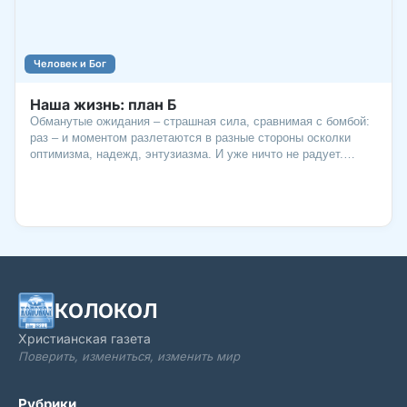
Человек и Бог
Наша жизнь: план Б
Обманутые ожидания – страшная сила, сравнимая с бомбой:
раз – и моментом разлетаются в разные стороны осколки
оптимизма, надежд, энтузиазма. И уже ничто не радует.
Ничего не хочется. Как выбраться из этой «глубокой
заморозки» разочарования? Вспомнить, что есть «фактор
Бога», который может все изменить.
КОЛОКОЛ
Христианская газета
Поверить, измениться, изменить мир
Рубрики