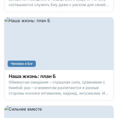
соглашаются служить Ему даже с риском для своей
жизни? Сейчас узнаем.
Человек и Бог
Наша жизнь: план Б
Обманутые ожидания – страшная сила, сравнимая с
бомбой: раз – и моментом разлетаются в разные
стороны осколки оптимизма, надежд, энтузиазма. И
уже ничто не радует. Ничего не хочется. Как
выбраться из этой «глубокой заморозки»
разочарования? Вспомнить, что есть «фактор Бога»,
который может все изменить.