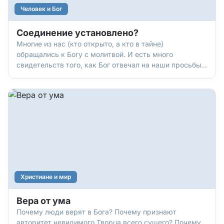
Человек и Бог
Соединение установлено?
Многие из нас (кто открыто, а кто в тайне)
обращались к Богу с молитвой. И есть много
свидетельств того, как Бог отвечал на наши просьбы.
Но бывают времена, когда кажется, что Он не
отвечает. Почему? Он не слышит? Не хочет помочь?
Лучше знать, чем сомневаться. Давайте посмотрим
на факты, которые известны людям с древних
времен. А также на примеры людей, о чьих судьбах
рассказывает Библия. Это поможет понять, почему
Божьи ответы могут задерживаться… и можно ли что-
то сделать, чтобы они пришли быстрее.
Христиане и мир
Вера от ума
Почему люди верят в Бога? Почему признают
авторитет невидимого Творца всего сущего? Почему