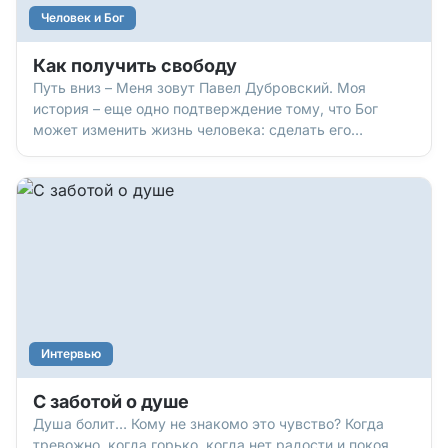
Человек и Бог
Как получить свободу
Путь вниз – Меня зовут Павел Дубровский. Моя
история – еще одно подтверждение тому, что Бог
может изменить жизнь человека: сделать его
свободным и счастливым. Я родился в благополучной
семье. Но в 90-х годах время было такое, что
родителям приходилось все силы тратить на то, чтобы
прокормить детей,
Интервью
С заботой о душе
Душа болит… Кому не знакомо это чувство? Когда
тревожно, когда горько, когда нет радости и покоя.