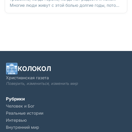
Многие люди живут с этой болью долгие годы, потому
что не знают, как по-настоящему помочь себе.
Сегодня мы поговорим об этом с человеком, который
сделал своей профессий помощь людям в их
душевных проблемах. Наталья Шейбак – психолог
семейных отношений, магистр христианского
консультирования, автор проекта «Люблю семью» –
расскажет, как же правильно позаботиться о своей
душе.
КОЛОКОЛ
Христианская газета
Поверить, измениться, изменить мир
Рубрики
Человек и Бог
Реальные истории
Интервью
Внутренний мир