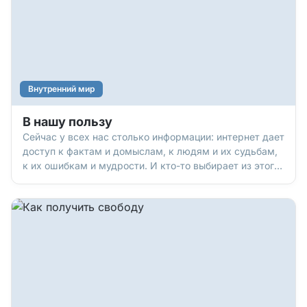
будет сам Бог! Чтобы помочь нам, Он часто шлет нам
Свои вдохновляющие и мудрые послания с Небес.
Главное – заметить их и прочитать…
Внутренний мир
В нашу пользу
Сейчас у всех нас столько информации: интернет дает
доступ к фактам и домыслам, к людям и их судьбам,
к их ошибкам и мудрости. И кто-то выбирает из этого
самое бесполезное: грязные слухи, пустую болтовню.
Но можно и выбрать лучшее, подсмотреть и
подслушать реально полезные мысли, открытия, опыт!
Вот некоторые люди, чей опыт нам явно пригодится.