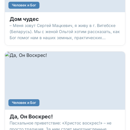
и начнем наш разговор…
Человек и Бог
Дом чудес
– Меня зовут Сергей Мацкевич, я живу в г. Витебске
(Беларусь). Мы с женой Ольгой хотим рассказать, как
Бог помог нам в наших земных, практических
вопросах. Когда нам нужна была помощь, Бог всегда
подавал руку, подставлял Свое Отцовское плечо –
через людей, через обстоятельства, через нужные
идеи в нужный момент. И мы очень благодарны Ему
за то, что Он не только на небе… Он еще и здесь, на
земле, – с нами!
Человек и Бог
Да, Он Воскрес!
Пасхальное приветствие: «Христос воскрес!» – не
просто традиция. За ним стоят многочисленные