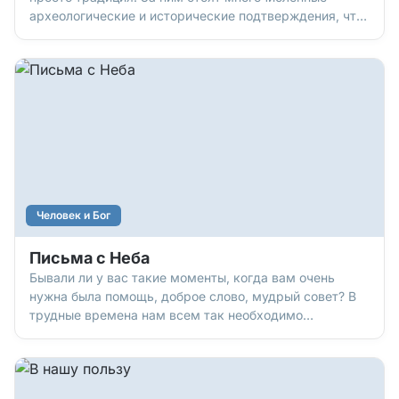
археологические и исторические подтверждения, что
Иисус Христос – реальная Личность. Его воскресение
подкреплено свидетельствами сотен очевидцев,
документами историков… а еще тем, что после
Христа начались большие перемены: возникновение
новой, христианской цивилизации, «наша эра». И есть
«улики», подтверждающие, что эта история – правда.
Хотите узнать о них?
Человек и Бог
Письма с Неба
Бывали ли у вас такие моменты, когда вам очень
нужна была помощь, доброе слово, мудрый совет? В
трудные времена нам всем так необходимо
чувствовать, что мы не одни, что нам есть на кого
положиться, что кто-то, если мы позовем, обязательно
придет к нам на подмогу… И как же хорошо, если
таким другом, таким помощником, таким советчиком