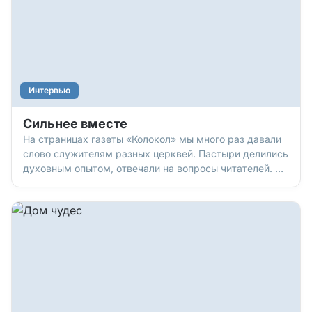
Интервью
Сильнее вместе
На страницах газеты «Колокол» мы много раз давали
слово служителям разных церквей. Пастыри делились
духовным опытом, отвечали на вопросы читателей. А
сегодня мы решили поговорить о тех, кто является
порой незаметной, но очень важной опорой и
поддержкой пастырей. Об их женах. Познакомьтесь с
Кариной Давыдовой, супругой Андрея Давыдова,
старшего пастора церкви «Слово Жизни» (г.
Челябинск, Россия). Карина – мама троих детей, с
мужем в браке 28 лет. Она руководит пророческим
служением «Три кита», развивает общение жен
пастырей «Сильнее вместе». Вот об этом общении мы