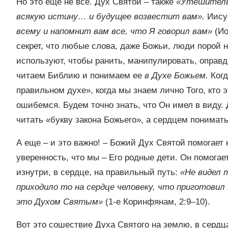
Но это еще не все. Дух Святой – также
«Утешител
всякую истину… и будущее возвестит вам».
Иисус
всему и напомнит вам все, что Я говорил вам»
(Ио
секрет, что любые слова, даже Божьи, люди порой
используют, чтобы ранить, манипулировать, оправды
читаем Библию и понимаем ее
в Духе Божьем.
Когд
правильном духе», когда мы знаем лично Того, кто э
ошибемся. Будем точно знать, что Он имел в виду. 
читать «букву закона Божьего», а сердцем понимать
А еще – и это важно! – Божий Дух Святой помогает
уверенность, что мы – Его родные дети. Он помогае
изнутри, в сердце, на правильный путь:
«Не видел т
приходило то на сердце человеку, что приготовил
это Духом Святым»
(1-е Коринфянам, 2:9–10).
Вот это сошествие Духа Святого на землю, в серд