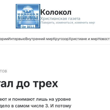
Колокол
Христианская газета
Поверить, измениться, изменить мир
ории
Интервью
Внутренний мир
Кругозор
Христиане и мир
Новост
ТОВ
ал до трех
ают и понимают лишь на уровне
 дело в самом числе 3. И потому