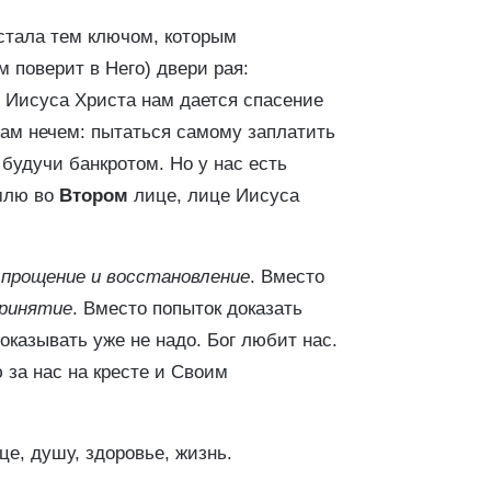
стала тем ключом, которым
м поверит в Него) двери рая:
з Иисуса Христа нам дается спасение
нам нечем: пытаться самому заплатить
, будучи банкротом. Но у нас есть
емлю во
Втором
лице, лице Иисуса
е
прощение и восстановление
. Вместо
принятие
. Вместо попыток доказать
доказывать уже не надо. Бог любит нас.
за нас на кресте и Своим
е, душу, здоровье, жизнь.