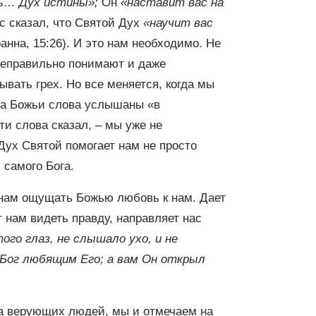
ь… Дух истины»;
Он
«наставит вас на
 сказал, что Святой Дух
«научит вас
анна, 15:26). И это нам необходимо. Не
 неправильно понимают и даже
вать грех. Но все меняется, когда мы
а Божьи слова услышаны «в
ти слова сказал, – мы уже не
Дух Святой помогает нам не просто
 самого Бога.
 нам ощущать Божью любовь к нам. Дает
т нам видеть правду, направляет нас
ого глаз, не слышало ухо, и не
 Бог любящим Его; а вам Он открыл
ца верующих людей, мы и отмечаем на