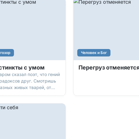
гозор
Человек и Бог
стинкты с умом
Перегруз отменяетс
аром сказал поэт, что гений
арадоксов друг. Смотришь
разных живых тварей, от
ек до паучков, и они
утся обычными… пока не
смотришься получше. А
ом видишь такое, что диву
шься: «Серьезно, оно все
 так?» И понимаешь, что
акой случайности тут быть