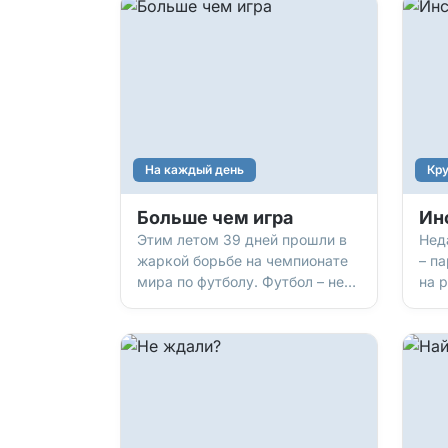
На каждый день
Кру
Больше чем игра
Ин
Этим летом 39 дней прошли в
Нед
жаркой борьбе на чемпионате
– п
мира по футболу. Футбол – не
на 
просто игра, эмоции и страсть.
птич
Что, если взглянуть на футбол
каж
под другим углом? Что, если
при
футбол – это зеркало, в
пот
котором порой отражается
дае
наша жизнь? От первых робких
вот
шагов, когда мяч кажется
ник