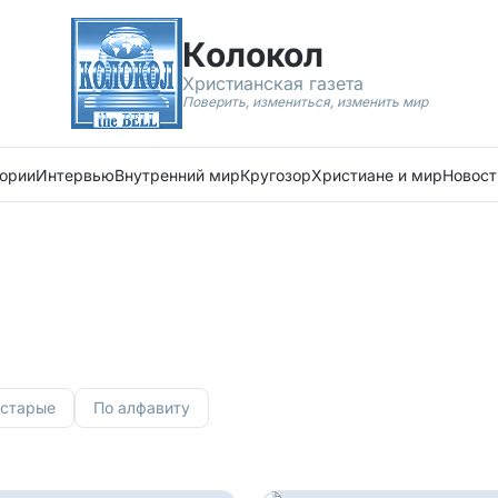
Колокол
Христианская газета
Поверить, измениться, изменить мир
ории
Интервью
Внутренний мир
Кругозор
Христиане и мир
Новост
 старые
По алфавиту