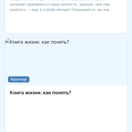
начинает развиваться наша личность: раньше, чем нам
казалось, – еще в утробе матери! Оказывается, мы как
родители можем много сделать для своего ребенка, даже
когда еще не видим его. Это время «невидимости» –
особенно важное для него. И вот почему.
Кругозор
Книга жизни: как понять?