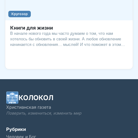
Кругозор
Книги для жизни
В начале нового года мы часто думаем о том, что нам
хотелось бы обновить в своей жизни. А любое обновление
начинается с обновления… мыслей! И что поможет в этом
лучше, чем хорошая книга? Недаром сейчас мода на чтение
возвращается! Ведь это не только развивает интеллект, но и
дает новые идеи, помогает сделать жизнь интереснее.
Недавно в одной книге я прочитала: «Книгам нужен кто-то,
кто укажет им дорогу». Я не буду утверждать, что я именно
тот человек, но все же хочу поделиться с вами книгами,
которые нашли свой путь к моему собственному сердцу.
Может, среди них вы найдете и вашу?
КОЛОКОЛ
Христианская газета
Поверить, измениться, изменить мир
Рубрики
Человек и Бог