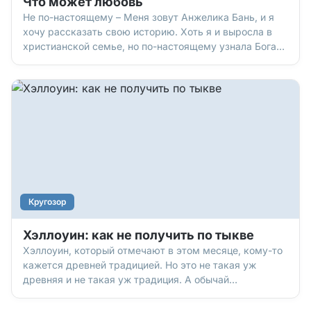
Что может любовь
Не по-настоящему – Меня зовут Анжелика Бань, и я
хочу рассказать свою историю. Хоть я и выросла в
христианской семье, но по-настоящему узнала Бога
гораздо позже. С самого детства все познания об
Иисусе Христе я впитывала через жизнь моих
родителей. Я видела, как они служат Богу и помогают
людям, и
Кругозор
Хэллоуин: как не получить по тыкве
Хэллоуин, который отмечают в этом месяце, кому-то
кажется древней традицией. Но это не такая уж
древняя и не такая уж традиция. А обычай
наряжаться в этот день в ведьм, вампиров,
мертвецов и зомби и вовсе появился относительно