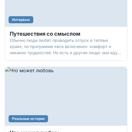
Интервью
Путешествия со смыслом
Обычно люди любят проводить отпуск в теплых
краях, по программе «все включено»: комфорт и
никаких трудностей. Но есть и другие люди: они едут
в непростые места, попадают в непростые ситуации…
зато и видят много такого, чего не увидишь из окна
отеля или туристического автобуса! Свантье Шмид,
христиа
Реальные истории