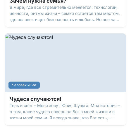
Зачем нужна семья?
В мире, где все стремительно меняется: технологии,
ценности, ритмы жизни – семья остается тем местом,
где человек ищет безопасность и любовь. Но все чаще
звучит вопрос: «Зачем вообще нужна семья?»
Особенно сегодня, когда кажется, что сама идея
семьи теряется в проблемах современной
реальности. Но у проблемы есть решение. Есть
ответы. Есть пути восстановления.
Человек и Бог
Чудеса случаются!
Тень и свет – Меня зовут Юлия Шульга. Моя история –
о том, какие чудеса совершал Бог в моей жизни и в
жизни моей семьи. Я всегда знала, что Бог есть, –
возможно, потому что за меня молилась бабушка.
Много раз в критических ситуациях я говорила: «Бог,