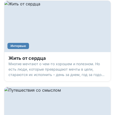
если Ты есть, помоги!» И Он всегда помогал. Но
Интервью
Жить от сердца
Многие мечтают о чем-то хорошем и полезном. Но
есть люди, которые превращают мечты в цели,
стараются их исполнить – день за днем, год за годом.
И есть результат! С одним из таких людей мы и
решили побеседовать. Знакомьтесь: Андрей Щуцкий,
верующий человек, директор компании «Будьте
здоровы», котор