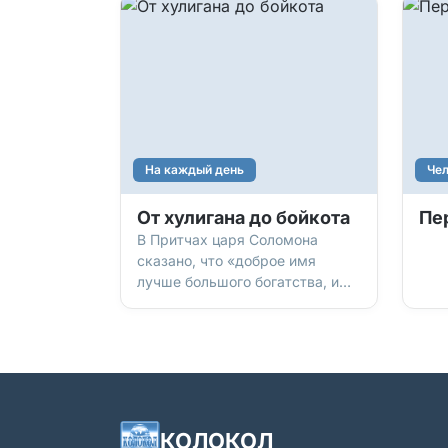
На каждый день
Чел
От хулигана до бойкота
Пе
В Притчах царя Соломона
сказано, что «доброе имя
лучше большого богатства, и
добрая слава лучше серебра и
золота» (Притчи, 22:1). И это
правда! Рано или поздно мы
уйдем с этой земли, не взяв с
собой ни копейки. Все наше
имущество, сбережения и
богатство канут в лету. Но
КОЛОКОЛ