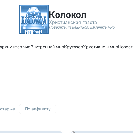
Колокол
Христианская газета
Поверить, измениться, изменить мир
ории
Интервью
Внутренний мир
Кругозор
Христиане и мир
Новост
 старые
По алфавиту