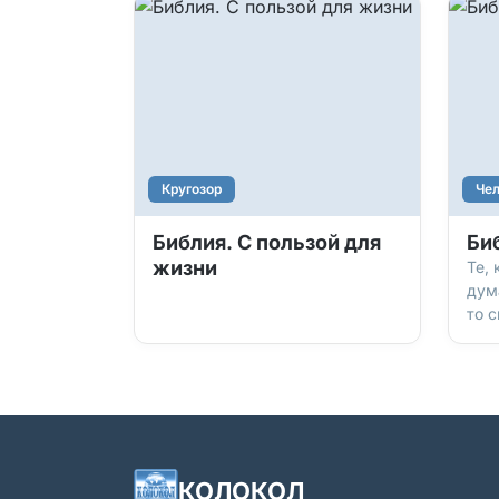
Кругозор
Чел
Библия. С пользой для
Би
жизни
Те, 
дума
то 
Как 
соб
сюж
и бо
ром
бы 
осн
КОЛОКОЛ