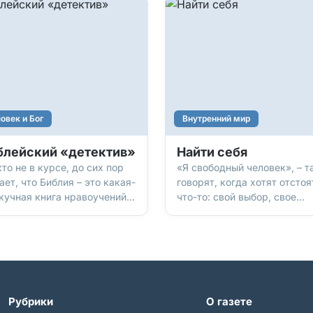
овек и Бог
Внутренний мир
блейский «детектив»
Найти себя
кто не в курсе, до сих пор
«Я свободный человек», – т
ет, что Библия – это какая-
говорят, когда хотят отстоя
скучная книга нравоучений.
что-то: свой выбор, свое
бы не так! В этой Книге
достоинство, свое право на
раны такие жанры и
индивидуальность… Но вот
еты, что диву даешься: тут
парадокс: часто мы же сам
евик, и комедия, и
отбираем у себя все эти
антика, и триллер, и словно
свободы. И делаем мы это,
фэнтези… только
когда стараемся быть
ованное на реальных
«хорошими», угодными, жи
Рубрики
О газете