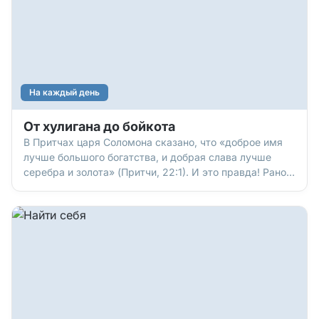
На каждый день
От хулигана до бойкота
В Притчах царя Соломона сказано, что «доброе имя
лучше большого богатства, и добрая слава лучше
серебра и золота» (Притчи, 22:1). И это правда! Рано
или поздно мы уйдем с этой земли, не взяв с собой ни
копейки. Все наше имущество, сбережения и
богатство канут в лету. Но память о нас, плохая или
хорошая, может остаться на годы, века и
тысячелетия.