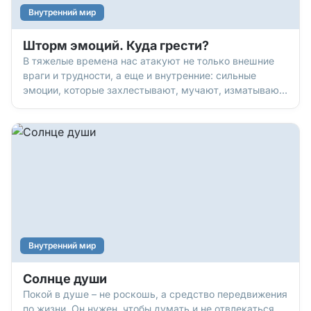
Внутренний мир
Шторм эмоций. Куда грести?
В тяжелые времена нас атакуют не только внешние
враги и трудности, а еще и внутренние: сильные
эмоции, которые захлестывают, мучают, изматывают.
Как их вынести и не сойти с ума? Эмоции – это
датчики нашей души: они помогают понять и
почувствовать, что происходит. Но не указывают нам,
что с этим делать. А значит – включаем голову…
Внутренний мир
Солнце души
Покой в душе – не роскошь, а средство передвижения
по жизни. Он нужен, чтобы думать и не отвлекаться,