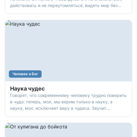
действовать и не переутомляться, видеть мир без
паники – и принимать мудрые, удачные решения.
Вопрос – где этот внутренний покой взять, когда
события только и делают, что выбивают нас из колеи.
Человек и Бог
Наука чудес
Говорят, что современному человеку трудно поверить
в чудо: теперь, мол, мы верим только в науку, а
наука, мол, исключает веру в чудеса. Звучит
разумно? Но вот многие ученые мирового уровня,
нобелевские лауреаты (а 65,4% из них – христиане,
люди, верующие в Бога) не согласились бы с таким
мнением. Потому что…