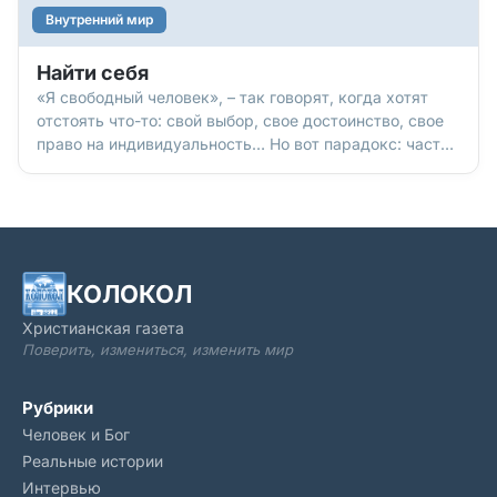
Внутренний мир
Найти себя
«Я свободный человек», – так говорят, когда хотят
отстоять что-то: свой выбор, свое достоинство, свое
право на индивидуальность… Но вот парадокс: часто
мы же сами и отбираем у себя все эти свободы. И
делаем мы это, когда стараемся быть «хорошими»,
угодными, живем «как надо»… не очень-то
задумываясь: а кому «надо»? Насколько правы те,
кому мы стараемся угодить? И здравы ли те
ожидания, которым мы пытаемся соответствовать?
КОЛОКОЛ
Христианская газета
Поверить, измениться, изменить мир
Рубрики
Человек и Бог
Реальные истории
Интервью