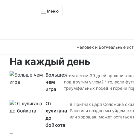
Меню
Человек и Бог
Реальные ист
На каждый день
Больше
Этим летом 39 дней прошли в жар
чем
под другим углом? Что, если фут
триумфальных побед и горечи по
игра
От
В Притчах царя Соломона сказа
хулигана
Рано или поздно мы уйдем с эт
или хорошая, может остаться н
до
бойкота