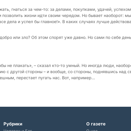
жать, гнаться за чем-то: за делами, покупками, удачей, успехо
и позволить жизни идти своим чередом. Но бывает наоборот: 
все дела и успел бы главное!». В каких случаях лучше действов
 добро или зло? Об этом спорят уже давно. Но сами по себе ден
бы не плакать», – сказал кто-то умный. Но иногда люди, наобор
цию с другой стороны – и вообще, со стороны, поднявшись над 
мешным, перестает пугать нас. Вот, например…
Рубрики
О газете
Человек и Бог
О нас