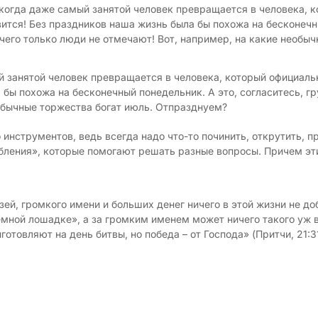
 когда даже самый занятой человек превращается в человека, к
вится! Без праздников наша жизнь была бы похожа на бесконечны
 чего только люди не отмечают! Вот, например, на какие необы
 занятой человек превращается в человека, который официально
бы похожа на бесконечный понедельник. А это, согласитесь, гр
еобычные торжества богат июль. Отпразднуем?
инструментов, ведь всегда надо что-то починить, открутить,
бления», которые помогают решать разные вопросы. Причем эти 
язей, громкого имени и больших денег ничего в этой жизни не до
темной лошадке», а за громким именем может ничего такого уж
отовляют на день битвы, но победа – от Господа» (Притчи, 21:31