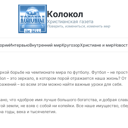
Колокол
Христианская газета
Поверить, измениться, изменить мир
ории
Интервью
Внутренний мир
Кругозор
Христиане и мир
Новост
кой борьбе на чемпионате мира по футболу. Футбол – не просто 
бол – это зеркало, в котором порой отражается наша жизнь? О
ражений – во всем этом можно найти важные уроки для себя.
но, что «доброе имя лучше большого богатства, и добрая слава 
ой земли, не взяв с собой ни копейки. Все наше имущество, сбер
а годы, века и тысячелетия.