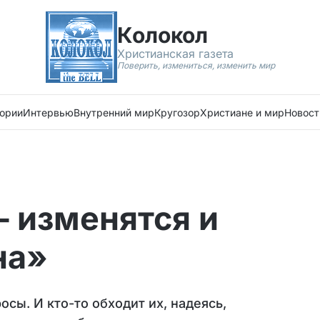
Колокол
Христианская газета
Поверить, измениться, изменить мир
ории
Интервью
Внутренний мир
Кругозор
Христиане и мир
Новост
 изменятся и
на»
ы. И кто-то обходит их, надеясь,