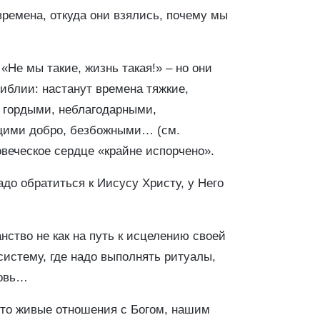
времена, откуда они взялись, почему мы
Не мы такие, жизнь такая!» – но они
иблии: настанут времена тяжкие,
 гордыми, неблагодарными,
щими добро, безбожными… (см.
овеческое сердце «крайне испорчено».
адо обратиться к Иисусу Христу, у Него
нство не как на путь к исцелению своей
систему, где надо выполнять ритуалы,
ковь…
это живые отношения с Богом, нашим