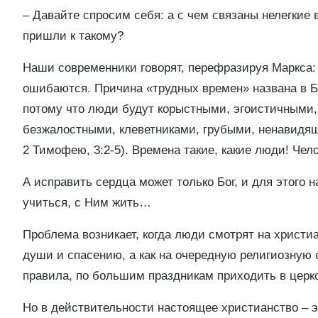
– Давайте спросим себя: а с чем связаны нелегкие 
пришли к такому?
Наши современники говорят, перефразируя Маркса: «
ошибаются. Причина «трудных времен» названа в Б
потому что люди будут корыстными, эгоистичными,
безжалостными, клеветниками, грубыми, ненавидя
2 Тимофею, 3:2-5). Времена такие, какие люди! Чел
А исправить сердца может только Бог, и для этого н
учиться, с Ним жить…
Проблема возникает, когда люди смотрят на христиа
души и спасению, а как на очередную религиозную 
правила, по большим праздникам приходить в цер
Но в действительности настоящее христианство – 