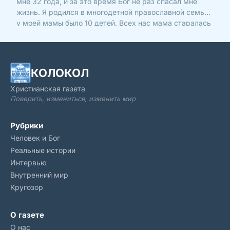
мне 32 года, и за это время Бог не раз спасал мне
жизнь. Я родился в многодетной православной семье,
у моей мамы было 10 детей. Всех нас мама старалась
растить хорошими людьми, всегда молилась о нас
Богу и сейчас молится за всех своих родных. Нас он
КОЛОКОЛ
Христианская газета
Поверить, измениться, изменить мир
Рубрики
Человек и Бог
Реальные истории
Интервью
Внутренний мир
Кругозор
О газете
О нас