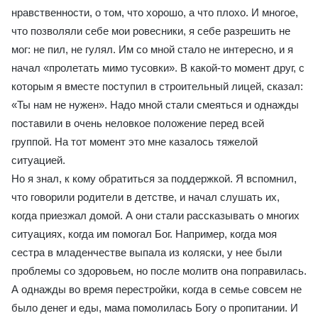
нравственности, о том, что хорошо, а что плохо. И многое,
что позволяли себе мои ровесники, я себе разрешить не
мог: не пил, не гулял. Им со мной стало не интересно, и я
начал «пролетать мимо тусовки». В какой-то момент друг, с
которым я вместе поступил в строительный лицей, сказал:
«Ты нам не нужен». Надо мной стали смеяться и однажды
поставили в очень неловкое положение перед всей
группой. На тот момент это мне казалось тяжелой
ситуацией.
Но я знал, к кому обратиться за поддержкой. Я вспомнил,
что говорили родители в детстве, и начал слушать их,
когда приезжал домой. А они стали рассказывать о многих
ситуациях, когда им помогал Бог. Например, когда моя
сестра в младенчестве выпала из коляски, у нее были
проблемы со здоровьем, но после молитв она поправилась.
А однажды во время перестройки, когда в семье совсем не
было денег и еды, мама помолилась Богу о пропитании. И