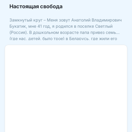
Настоящая свобода
Замкнутый круг – Меня зовут Анатолий Владимирович
Букатик, мне 41 год, я родился в поселке Светлый
(Россия). В дошкольном возрасте папа привез семью
(где нас, детей, было трое) в Беларусь, где жили его
родители. С раннего детства мне хотелось побыстрее
стать взрослым, и я подражал всему, что видел