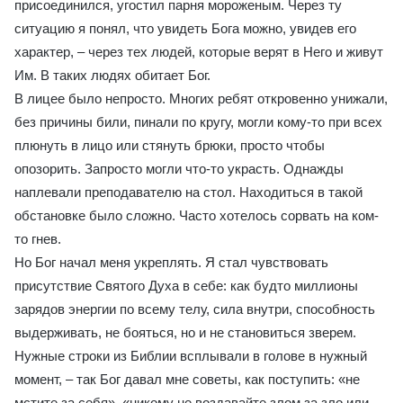
присоединился, угостил парня мороженым. Через ту
ситуацию я понял, что увидеть Бога можно, увидев его
характер, – через тех людей, которые верят в Него и живут
Им. В таких людях обитает Бог.
В лицее было непросто. Многих ребят откровенно унижали,
без причины били, пинали по кругу, могли кому-то при всех
плюнуть в лицо или стянуть брюки, просто чтобы
опозорить. Запросто могли что-то украсть. Однажды
наплевали преподавателю на стол. Находиться в такой
обстановке было сложно. Часто хотелось сорвать на ком-
то гнев.
Но Бог начал меня укреплять. Я стал чувствовать
присутствие Святого Духа в себе: как будто миллионы
зарядов энергии по всему телу, сила внутри, способность
выдерживать, не бояться, но и не становиться зверем.
Нужные строки из Библии всплывали в голове в нужный
момент, – так Бог давал мне советы, как поступить: «не
мстите за себя», «никому не воздавайте злом за зло или