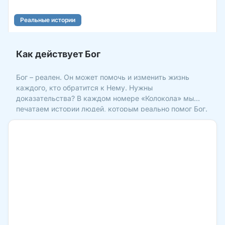
Реальные истории
Как действует Бог
Бог – реален. Он может помочь и изменить жизнь
каждого, кто обратится к Нему. Нужны
доказательства? В каждом номере «Колокола» мы
печатаем истории людей, которым реально помог Бог.
Сегодня мы вспомним только некоторые из них. Дети
Вадим Зуенок в одном из номеров «Колокола»
рассказал не только