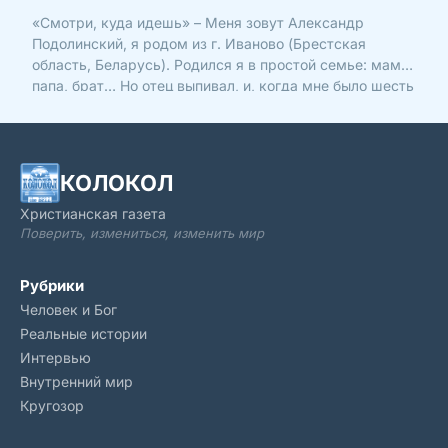
«Смотри, куда идешь» – Меня зовут Александр
Подолинский, я родом из г. Иваново (Брестская
область, Беларусь). Родился я в простой семье: мама,
папа, брат… Но отец выпивал, и, когда мне было шесть
лет, бросил нас. Мама растила детей одна, работала
на трех работах, чтобы нас как-то обеспечить. О хр
КОЛОКОЛ
Христианская газета
Поверить, измениться, изменить мир
Рубрики
Человек и Бог
Реальные истории
Интервью
Внутренний мир
Кругозор