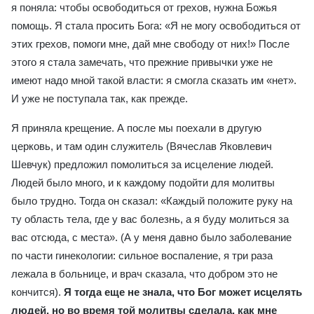
я поняла: чтобы освободиться от грехов, нужна Божья
помощь. Я стала просить Бога: «Я не могу освободиться от
этих грехов, помоги мне, дай мне свободу от них!» После
этого я стала замечать, что прежние привычки уже не
имеют надо мной такой власти: я смогла сказать им «нет».
И уже не поступала так, как прежде.
Я приняла крещение. А после мы поехали в другую
церковь, и там один служитель (Вячеслав Яковлевич
Шевчук) предложил помолиться за исцеление людей.
Людей было много, и к каждому подойти для молитвы
было трудно. Тогда он сказал: «Каждый положите руку на
ту область тела, где у вас болезнь, а я буду молиться за
вас отсюда, с места». (А у меня давно было заболевание
по части гинекологии: сильное воспаление, я три раза
лежала в больнице, и врач сказала, что добром это не
кончится).
Я тогда еще не знала, что Бог может исцелять
людей, но во время той молитвы сделала, как мне