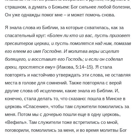
страшном, а думать о Божьем: Бог сильнее любой болезни,
Он уже однажды помог мне – и может помочь снова.
Я знала слова из Библии, за которые схватилась, как за
спасательный круг:
«Болен ли кто из вас, пусть призовет
пресвитеров церкви, и пусть помолятся над ним, помазав
его елеем во имя Господне. И молитва веры исцелит
болящего, и восставит его Господь; и если он соделал
грехи, простятся ему»
(Иакова, 5:14–15). Я стала
повторять и настойчиво утверждать эти слова, не оставляя
места в голове для сомнений. Также повторяла с верой
другие слова об исцелении, какие знала из Библии. И,
конечно, стала делать то, что сказано: пошла в Минске в
церковь «Спасение», чтобы там служители помолились за
меня. Потом мы с дочерью пошли еще в одну церковь,
«Вефиль». Там служители тоже встретились со мной,
поговорили, помолились за меня, и во время молитвы Бог