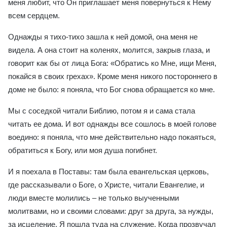
меня любит, что Он приглашает меня повернуться к Нему
всем сердцем.
Однажды я тихо-тихо зашла к ней домой, она меня не
видела. А она стоит на коленях, молится, закрыв глаза, и
говорит как бы от лица Бога: «Обратись ко Мне, ищи Меня,
покайся в своих грехах». Кроме меня никого постороннего в
доме не было: я поняла, что Бог снова обращается ко мне.
Мы с соседкой читали Библию, потом я и сама стала
читать ее дома. И вот однажды все сошлось в моей голове
воедино: я поняла, что мне действительно надо покаяться,
обратиться к Богу, или моя душа погибнет.
И я поехала в Поставы: там была евангельская церковь,
где рассказывали о Боге, о Христе, читали Евангелие, и
люди вместе молились – не только выученными
молитвами, но и своими словами: друг за друга, за нужды,
за исцеление. Я пошла туда на служение. Когда прозвучал