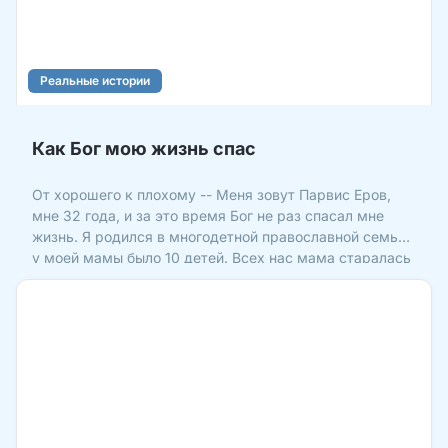
Реальные истории
Как Бог мою жизнь спас
От хорошего к плохому -- Меня зовут Парвис Еров,
мне 32 года, и за это время Бог не раз спасал мне
жизнь. Я родился в многодетной православной семье,
у моей мамы было 10 детей. Всех нас мама старалась
растить хорошими людьми, всегда молилась о нас
Богу и сейчас молится за всех своих родных. Нас он