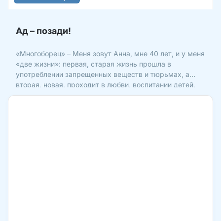
Ад – позади!
«Многоборец» – Меня зовут Анна, мне 40 лет, и у меня
«две жизни»: первая, старая жизнь прошла в
употреблении запрещенных веществ и тюрьмах, а
вторая, новая, проходит в любви, воспитании детей,
помощи людям, радости, общении с Богом. Как так
вышло? Сейчас расскажу. В смысле пагубных
зависимостей я