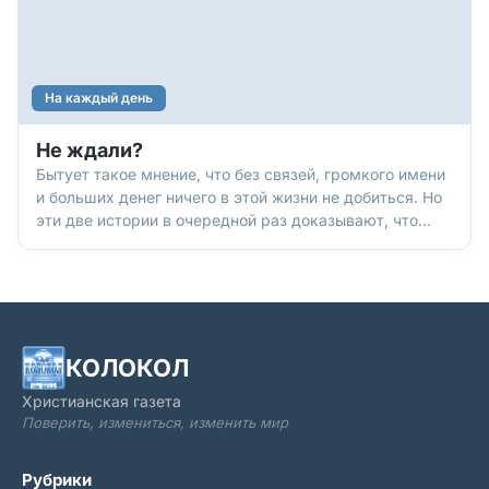
На каждый день
Не ждали?
Бытует такое мнение, что без связей, громкого имени
и больших денег ничего в этой жизни не добиться. Но
эти две истории в очередной раз доказывают, что
иногда победа приходит к «темной лошадке», а за
громким именем может ничего такого уж
выдающегося и не стоять… По этому поводу еще
мудрый царь Соломон заметил: «Коня приготовляют
на день битвы, но победа – от Господа» (Притчи,
21:31).
КОЛОКОЛ
Христианская газета
Поверить, измениться, изменить мир
Рубрики