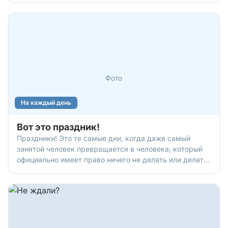
На каждый день
Вот это праздник!
Праздники! Это те самые дни, когда даже самый
занятой человек превращается в человека, который
официально имеет право ничего не делать или делать
только то, что ему нравится! Без праздников наша
жизнь была бы похожа на бесконечный понедельник. А
это, согласитесь, грустная картина. Каких-только
праздников нет, чего только люди не отмечают! Вот,
например, на какие необычные торжества богат июль.
Отпразднуем?