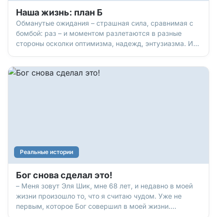
Наша жизнь: план Б
Обманутые ожидания – страшная сила, сравнимая с
бомбой: раз – и моментом разлетаются в разные
стороны осколки оптимизма, надежд, энтузиазма. И
уже ничто не радует. Ничего не хочется. Как
выбраться из этой «глубокой заморозки»
разочарования? Вспомнить, что есть «фактор Бога»,
который может все изменить.
Реальные истории
Бог снова сделал это!
– Меня зовут Эля Шик, мне 68 лет, и недавно в моей
жизни произошло то, что я считаю чудом. Уже не
первым, которое Бог совершил в моей жизни.
Расскажу, как все было.