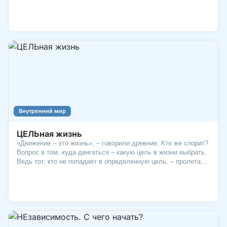
Внутренний мир
ЦЕЛЬная жизнь
«Движение – это жизнь», – говорили древние. Кто же спорит?
Вопрос в том, куда двигаться – какую цель в жизни выбрать.
Ведь тот, кто не попадает в определенную цель, – пролетает
мимо нее. А оказаться «в пролете» – как минимум обидно!
Чем раньше «прицелишься», тем больше шансов попасть в
яблочко. И