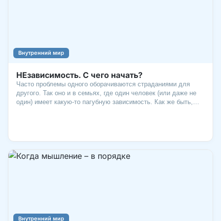
Внутренний мир
НЕзависимость. С чего начать?
Часто проблемы одного оборачиваются страданиями для
другого. Так оно и в семьях, где один человек (или даже не
один) имеет какую-то пагубную зависимость. Как же быть,
если тебе пришлось проходить через «все это»? Вот что
думает об этом Ольга ЕВСТИГНЕЕВА, семейный психолог,
ведущая программы 12 шаго
Внутренний мир