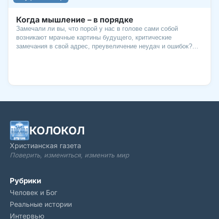
Когда мышление – в порядке
Замечали ли вы, что порой у нас в голове сами собой
возникают мрачные картины будущего, критические
замечания в свой адрес, преувеличение неудач и ошибок?
Негативное мышление – как темные очки, через которые весь
мир видится серым и неприветливым. Такой образ мыслей
отравляет жизнь, убивает радость,
КОЛОКОЛ
Христианская газета
Поверить, измениться, изменить мир
Рубрики
Человек и Бог
Реальные истории
Интервью