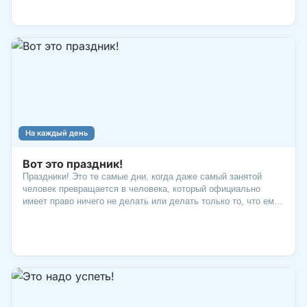
непослушным, до триумфальных побед и горечи поражений –
во всем этом можно найти важные уроки для себя.
На каждый день
Вот это праздник!
Праздники! Это те самые дни, когда даже самый занятой
человек превращается в человека, который официально
имеет право ничего не делать или делать только то, что ему
нравится! Без праздников наша жизнь была бы похожа на
бесконечный понедельник. А это, согласитесь, грустная
картина. Каких-только праздников нет, чего только люди не
отмечают! Вот, например, на какие необычные торжества
богат июль. Отпразднуем?