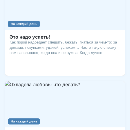
На каждый день
Это надо успеть!
Как порой надоедает спешить, бежать, гнаться за чем-то: за
делами, покупками, удачей, успехом… Часто такую спешку
нам навязывают, когда она и не нужна. Когда лучше
успокоиться и позволить жизни идти своим чередом. Но
бывает наоборот: мы опаздываем сделать действительно
важные вещи. И мы кусаем локти: «Знал бы – бросил все
дела и успел бы главное!». В каких случаях лучше
действовать быстрее? Вот несколько жизненных советов из
Библии.
На каждый день