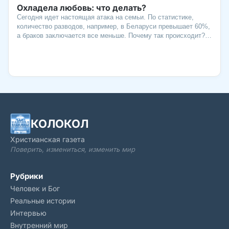
Охладела любовь: что делать?
Сегодня идет настоящая атака на семьи. По статистике,
количество разводов, например, в Беларуси превышает 60%,
а браков заключается все меньше. Почему так происходит?
Мир предлагает легкие, порой греховные решения семейных
проблем: «живи для себя», «если не нравится – уходи». И в
Божьем слове, Библии, сказано, что, «по причине умножения
беззакония, во многих охладеет любовь» (Матфея, 24:12). Но
можно научиться любить так, чтобы отношения не
разрушались, а становились все крепче! Как? Давайте
разбираться.
КОЛОКОЛ
Христианская газета
Поверить, измениться, изменить мир
Рубрики
Человек и Бог
Реальные истории
Интервью
Внутренний мир