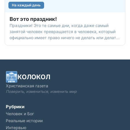
На каждый день
Вот это праздник!
Праздники! Это те самые дни, когда даже самый
занятой человек превращается в человека, который
официально имеет право ничего не делать или делать
только то, что ему нравится! Без праздников наша
жизнь была бы похожа на бесконечный понедельник. А
это, согласитесь, грустная картина. Каких-только
праздников нет, чего только люди не отмечают! Вот,
например, на какие необычные торжества богат июль.
Отпразднуем?
КОЛОКОЛ
Христианская газета
Поверить, измениться, изменить мир
Рубрики
Человек и Бог
Реальные истории
Интервью