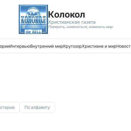
Колокол
Христианская газета
Поверить, измениться, изменить мир
ории
Интервью
Внутренний мир
Кругозор
Христиане и мир
Новост
 старые
По алфавиту