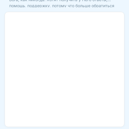
помощь, поддержку, потому что больше обратиться
не к кому. И мы, люди, знающие Своего Бога, – можем
принести людям Весть о Христе, потому что Он –