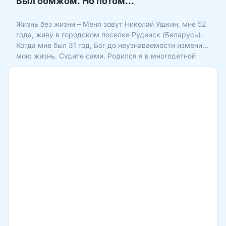
Был бомжом. Но потом…
Жизнь без жизни – Меня зовут Николай Ушкин, мне 52
года, живу в городском поселке Руденск (Беларусь).
Когда мне был 31 год, Бог до неузнаваемости изменил
мою жизнь. Судите сами. Родился я в многодетной
семье, где было пятеро детей. Родители уходили на
работу, а мы смотрели друг за другом и проводи