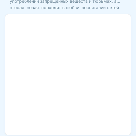
употреблении запрещенных веществ и тюрьмах, а
вторая, новая, проходит в любви, воспитании детей,
помощи людям, радости, общении с Богом. Как так
вышло? Сейчас расскажу. В смысле пагубных
зависимостей я