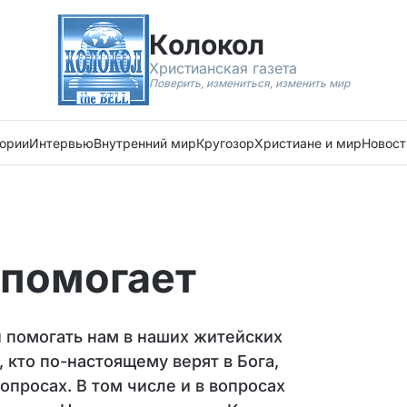
Колокол
Христианская газета
Поверить, измениться, изменить мир
ории
Интервью
Внутренний мир
Кругозор
Христиане и мир
Новост
 помогает
н помогать нам в наших житейских
, кто по-настоящему верят в Бога,
опросах. В том числе и в вопросах