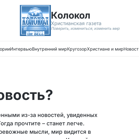
Колокол
Христианская газета
Поверить, измениться, изменить мир
ории
Интервью
Внутренний мир
Кругозор
Христиане и мир
Новост
овость?
енными из-за новостей, увиденных
огда прочтите – станет легче.
тревожные мысли, мир видится в