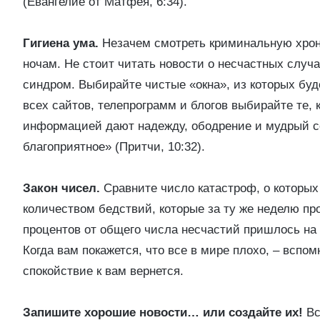
(Евангелие от Матфея, 6:34).
Гигиена ума.
Незачем смотреть криминальную хрони
ночам. Не стоит читать новости о несчастных случа
синдром. Выбирайте чистые «окна», из которых буд
всех сайтов, телепрограмм и блогов выбирайте те, 
информацией дают надежду, ободрение и мудрый со
благоприятное» (Притчи, 10:32).
Закон чисел.
Сравните число катастроф, о которых
количеством бедствий, которые за ту же неделю пр
процентов от общего числа несчастий пришлось н
Когда вам покажется, что все в мире плохо, – вспо
спокойствие к вам вернется.
Запишите хорошие новости… или создайте их!
Вс