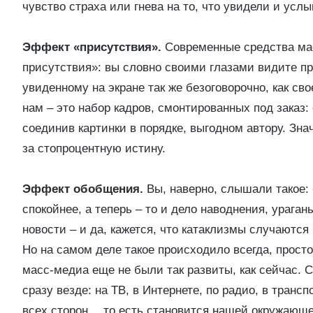
чувство страха или гнева на то, что увидели и усл
Эффект «присутствия».
Современные средства ма
присутствия»: вы словно своими глазами видите пр
увиденному на экране так же безоговорочно, как сво
нам – это набор кадров, смонтированных под заказ:
соединив картинки в порядке, выгодном автору. Зна
за стопроцентную истину.
Эффект обобщения.
Вы, наверно, слышали такое:
спокойнее, а теперь – то и дело наводнения, ураг
новости – и да, кажется, что катаклизмы случаются
Но на самом деле такое происходило всегда, прост
масс-медиа еще не были так развиты, как сейчас. С
сразу везде: на ТВ, в Интернете, по радио, в транс
всех сторон… то есть становится нашей окружающей