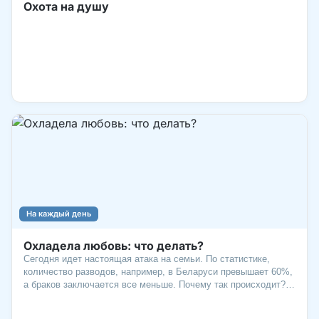
Охота на душу
На каждый день
Охладела любовь: что делать?
Сегодня идет настоящая атака на семьи. По статистике,
количество разводов, например, в Беларуси превышает 60%,
а браков заключается все меньше. Почему так происходит?
Мир предлагает легкие, порой греховные решения семейных
проблем: «живи для себя», «если не нравится – уходи». И в