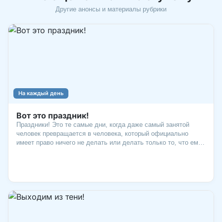
Другие анонсы и материалы рубрики
На каждый день
Вот это праздник!
Праздники! Это те самые дни, когда даже самый занятой
человек превращается в человека, который официально
имеет право ничего не делать или делать только то, что ему
нравится! Без праздников наша жизнь была бы похожа на
бесконечный понедельник. А это, согласитесь, грустная
картина. Каких-только праздников нет, чего только люди не
отмечают! Вот, например, на какие необычные торжества
богат июль. Отпразднуем?