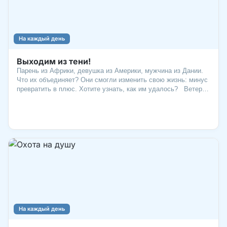
На каждый день
Выходим из тени!
Парень из Африки, девушка из Америки, мужчина из Дании.
Что их объединяет? Они смогли изменить свою жизнь: минус
превратить в плюс. Хотите узнать, как им удалось? Ветер
перемен Мальчик из Африки, не окончивший школу, доказал
всем, что невозможное – возможно. В 2001 г. 14-летнего
Уильяма Камква
На каждый день