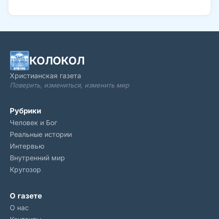
Божьем слове, Библии, сказано, что, «по причине умножения
беззакония, во многих охладеет любовь» (Матфея, 24:12). Но
можно научиться любить так, чтобы отношения не
разрушались, а становились все крепче! Как? Давайте
разбираться.
КОЛОКОЛ
Христианская газета
Поверить, измениться, изменить мир
Рубрики
Человек и Бог
Реальные истории
Интервью
Внутренний мир
Кругозор
О газете
О нас