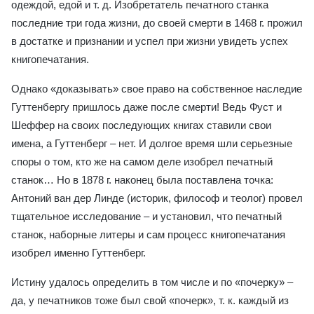
одеждой, едой и т. д. Изобретатель печатного станка
последние три года жизни, до своей смерти в 1468 г. прожил
в достатке и признании и успел при жизни увидеть успех
книгопечатания.
Однако «доказывать» свое право на собственное наследие
Гуттенбергу пришлось даже после смерти! Ведь Фуст и
Шеффер на своих последующих книгах ставили свои
имена, а Гуттенберг – нет. И долгое время шли серьезные
споры о том, кто же на самом деле изобрел печатный
станок… Но в 1878 г. наконец была поставлена точка:
Антоний ван дер Линде (историк, философ и теолог) провел
тщательное исследование – и установил, что печатный
станок, наборные литеры и сам процесс книгопечатания
изобрел именно Гуттенберг.
Истину удалось определить в том числе и по «почерку» –
да, у печатников тоже был свой «почерк», т. к. каждый из