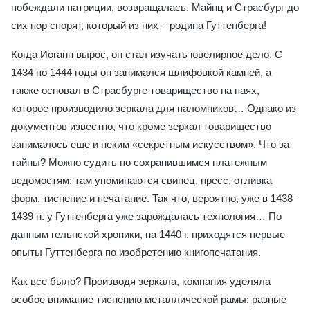
побеждали патриции, возвращалась. Майнц и Страсбург до
сих пор спорят, который из них – родина Гуттенберга!
Когда Иоганн вырос, он стал изучать ювелирное дело. С
1434 по 1444 годы он занимался шлифовкой камней, а
также основал в Страсбурге товарищество на паях,
которое производило зеркала для паломников… Однако из
документов известно, что кроме зеркал товарищество
занималось еще и неким «секретным искусством». Что за
тайны? Можно судить по сохранившимся платежным
ведомостям: там упоминаются свинец, пресс, отливка
форм, тиснение и печатание. Так что, вероятно, уже в 1438–
1439 гг. у Гуттенберга уже зарождалась технология… По
данным гельнской хроники, на 1440 г. приходятся первые
опыты Гуттенберга по изобретению книгопечатания.
Как все было? Производя зеркала, компания уделяла
особое внимание тиснению металлической рамы: разные