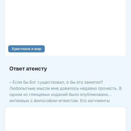
Христиане и мир
Ответ атеисту
– Если бы Бог существовал, я бы это заметил?
Любопытные мысли мне довелось недавно прочесть. В
одном из глянцевых изданий было опубликовано
интервью с философом-атеистом. Его аргументы
против веры в Бога вызвали ответную череду мыслей.
И я не прочь, чтобы эти мысли тоже прочитали.