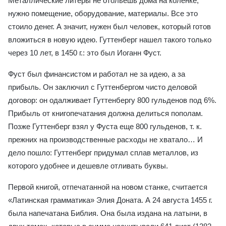
Металлические литеры не отольешь дома на коленке,
нужно помещение, оборудование, материалы. Все это
стоило денег. А значит, нужен был человек, который готов
вложиться в новую идею. Гуттенберг нашел такого только
через 10 лет, в 1450 г.: это был Иоганн Фуст.
Фуст был финансистом и работал не за идею, а за
прибыль. Он заключил с Гуттенбергом чисто деловой
договор: он одалживает Гуттенбергу 800 гульденов под 6%.
Прибыль от книгопечатания должна делиться пополам.
Позже Гуттенберг взял у Фуста еще 800 гульденов, т. к.
прежних на производственные расходы не хватало… И
дело пошло: Гуттенберг придумал сплав металлов, из
которого удобнее и дешевле отливать буквы.
Первой книгой, отпечатанной на новом станке, считается
«Латинская грамматика» Элия Доната. А 24 августа 1455 г.
была напечатана Библия. Она была издана на латыни, в